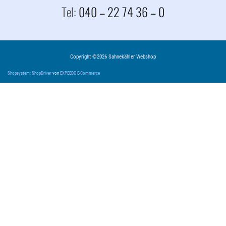
Tel:
040 – 22 74 36 – 0
Copyright ©2026 Sahnekähler Webshop
Shopsystem: ShopDriver
von
EXPEEDO E-Commerce