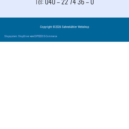
Tel:
040 – 22 74 36 – 0
Copyright ©2026 Sahnekähler Webshop
Shopsystem: ShopDriver
von
EXPEEDO E-Commerce