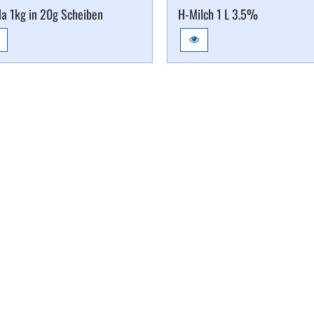
a 1kg in 20g Scheiben
H-​Milch 1 L 3.​5%