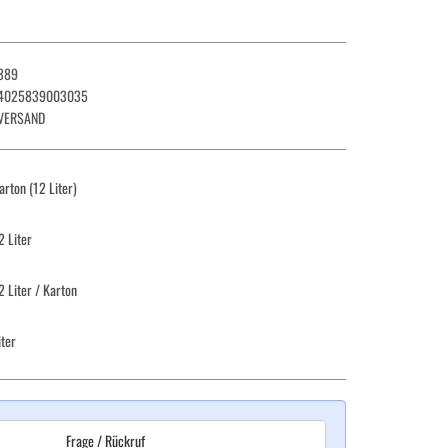
389
4025839003035
VERSAND
arton (12 Liter)
2 Liter
2 Liter
/ Karton
iter
Frage / Rückruf