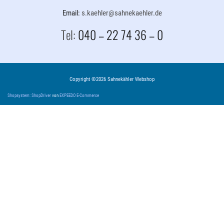
Email:
s.kaehler@sahnekaehler.de
Tel:
040 – 22 74 36 – 0
Copyright ©2026 Sahnekähler Webshop
Shopsystem: ShopDriver
von
EXPEEDO E-Commerce