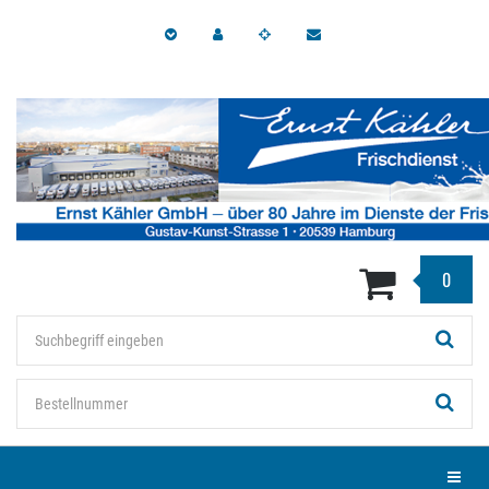
Zum
Hauptinhalt
springen
0
Stichwort
Bestellnummer
Menü e