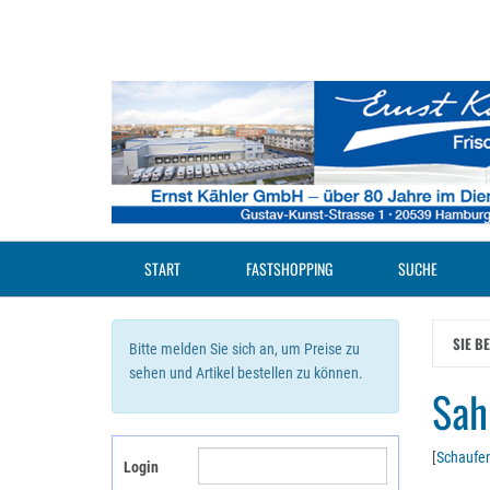
Zum
Hauptinhalt
springen
START
FASTSHOPPING
SUCHE
SIE B
Bitte melden Sie sich an, um Preise zu
sehen und Artikel bestellen zu können.
Sah
[
Schaufen
Login