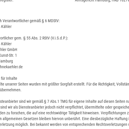
egister:
Amtsgericht Hamburg, HRB 1627
ich Verantwortlicher gemäß § 6 MDStV:
 Kähler
rtlicher gem. § 55 Abs. 2 RStV (V.i.S.d.P.):
 Kähler
ähler GmbH
unst-Str. 1
Hamburg
hnekaehler.de
für Inhalte
lte unserer Seiten wurden mit größter Sorgfalt erstellt. Für die Richtigkeit, Vollst
 übernehmen.
nsteanbieter sind wir gemäß § 7 Abs.1 TMG für eigene Inhalte auf diesen Seiten 
ind wir als Diensteanbieter jedoch nicht verpflichtet, übermittelte oder gespei
n zu forschen, die auf eine rechtswidrige Tätigkeit hinweisen. Verpflichtungen
 allgemeinen Gesetzen bleiben hiervon unberührt. Eine diesbezügliche Haftung i
erletzung möglich. Bei bekannt werden von entsprechenden Rechtsverletzungen 