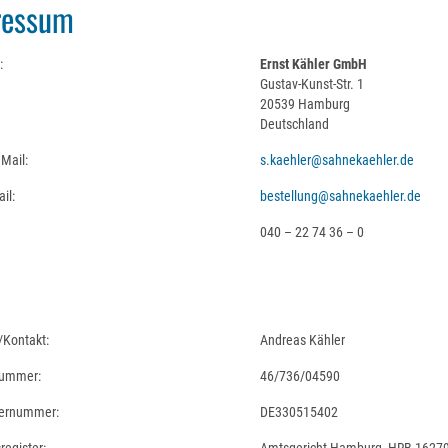
ressum
:
Ernst Kähler GmbH
Gustav-Kunst-Str. 1
20539 Hamburg
Deutschland
Mail:
s.kaehler@sahnekaehler.de
il:
bestellung@sahnekaehler.de
040 – 22 74 36 – 0
/Kontakt:
Andreas Kähler
nummer:
46/736/04590
ernummer:
DE330515402