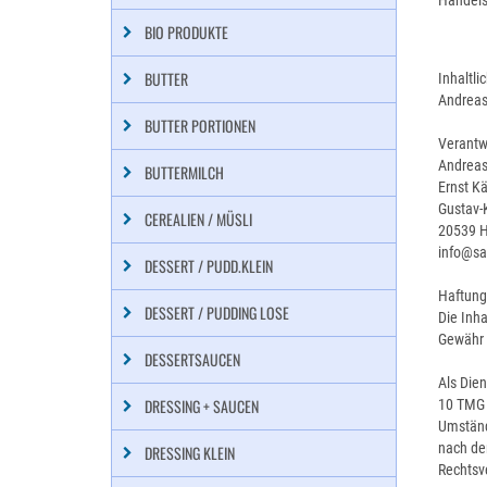
Handelsr
BIO PRODUKTE
BUTTER
Inhaltl
Andreas
BUTTER PORTIONEN
Verantwo
Andreas
BUTTERMILCH
Ernst K
Gustav-K
CEREALIEN / MÜSLI
20539 
info@sa
DESSERT / PUDD.KLEIN
Haftung 
DESSERT / PUDDING LOSE
Die Inha
Gewähr
DESSERTSAUCEN
Als Die
DRESSING + SAUCEN
10 TMG s
Umstände
nach den
DRESSING KLEIN
Rechtsv