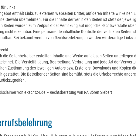
für Links
gebot enthält Links zu externen Webseiten Dritter, auf deren Inhalte wir keinen 
ne Gewähr übernehmen. Für die Inhalte der verlinkten Seiten ist stets der jeweilig
en Seiten wurden zum Zeitpunkt der Verlinkung auf mögliche Rechtsverstöße über
ng nicht erkennbar. Eine permanente inhaltliche Kontrolle der verlinkten Seiten 
umutbar. Bei bekannt werden von Rechtsverletzungen werden wir derartige Links
recht
h die Seitenbetreiber erstellten Inhalte und Werke auf diesen Seiten unterliegen 
eichnet. Die Vervielfältigung, Bearbeitung, Verbreitung und jede Art der Verwer
ichen Zustimmung des jeweiligen Autors bzw. Erstellers. Downloads und Kopien die
 gestattet. Die Betreiber der Seiten sind bemüht, stets die Urheberrechte anderer
urückzugreifen.
 Disclaimer von eRecht24.de – Rechtsberatung von RA Sören Siebert
rrufsbelehrung