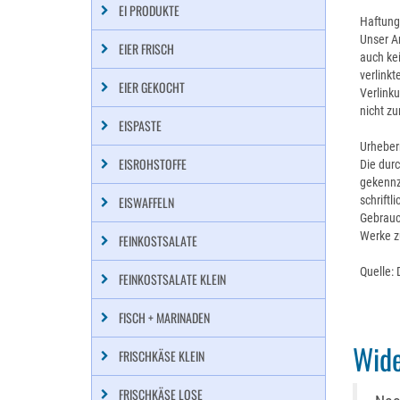
EI PRODUKTE
Haftung 
Unser An
EIER FRISCH
auch kei
verlinkt
EIER GEKOCHT
Verlinku
nicht z
EISPASTE
Urheber
EISROHSTOFFE
Die durc
gekennz
EISWAFFELN
schriftl
Gebrauch
Werke z
FEINKOSTSALATE
Quelle:
FEINKOSTSALATE KLEIN
FISCH + MARINADEN
Wide
FRISCHKÄSE KLEIN
FRISCHKÄSE LOSE