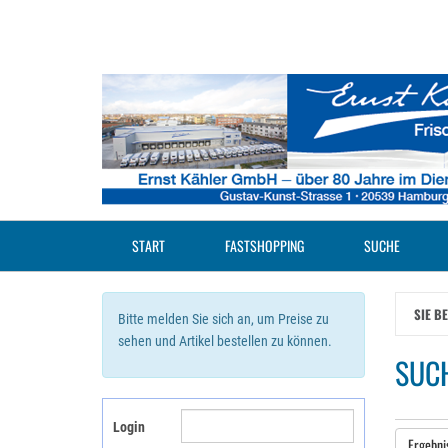
Zum
Hauptinhalt
springen
START
FASTSHOPPING
SUCHE
SIE B
Bitte melden Sie sich an, um Preise zu
sehen und Artikel bestellen zu können.
SUCH
Login
Ergebni